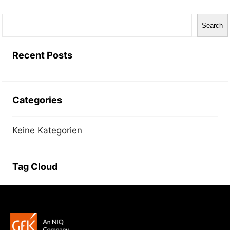
S
Search
u
c
Recent Posts
h
e
n
Categories
Keine Kategorien
Tag Cloud