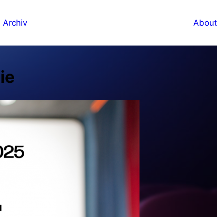
Archiv
About
ie