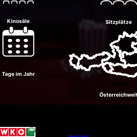
562
90 Tausend
Kinosäle
Sitzplätze
365
Tage im Jahr
100%
Österreichwei
Kontakt